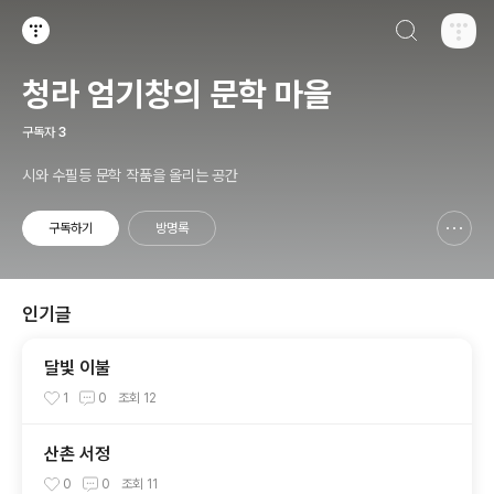
검색하기
티스토리
청라 엄기창의 문학 마을
구독자
3
시와 수필등 문학 작품을 올리는 공간
구독하기
방명록
신고하기 레이어
열기
인기글
달빛 이불
1
0
조회
12
산촌 서정
0
0
조회
11