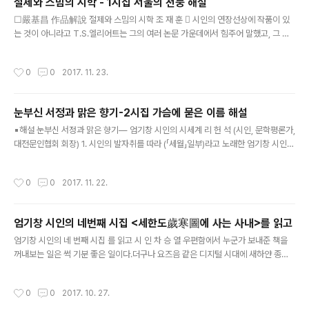
절제와 스밈의 시학 - 1시집 서울의 천둥 해설
이도 있다. 맞다. 시조에 내재된 가락을 배제하고 나왔으니 시조는 시일 수밖에 없다.
글 내용
그렇다고 정형시일 수만 없는 ..
☐嚴基昌 作品解說 절제와 스밈의 시학 조 재 훈 󰊱 시인의 연장선상에 작품이 있
는 것이 아니라고 T.S.엘리어트는 그의 여러 논문 가운데에서 힘주어 말했고, 그 영
향으로 이른바 영 ․ 미의 이십세기 초반 분석 비평가들은 무슨 의도의 오류라든가 영
향(정서)의 오류 등을 내세우면서 작품으로부터 작자와 독자를 단절시킴으로써 작품
작성시간
0
0
2017. 11. 23.
의 유기체적 자율성을 강조한 바 있다. 윤리 ․ 도덕 또는 역사적 비평이 지배하던 당대
문학연구 풍조에 대한 반작용으로서의 비판이라고 이해된다. 가령 소쉬르의 언어이
론도 십구 세기 유럽의 언어학을 지배하던 독일 라이프니츠대학 중심의 낭만주의적
눈부신 서정과 맑은 향기-2시집 가슴에 묻은 이름 해설
역사비교언어학의 거부에서 태어난 것이며 그것은 둘 모두 자본주의 발흥과 기계문
글 내용
명의 첨단화와 서로 맞물려 있는 것이다. 그러니까 소쉬르의 언어이론에..
▪해설 눈부신 서정과 맑은 향기― 엄기창 시인의 시세계 리 헌 석 (시인, 문학평론가,
대전문인협회 회장) 1. 시인의 발자취를 따라 (「세월」일부)라고 노래한 엄기창 시인은
1951년 충남 공주시 사곡면 마곡사 근처 마을에서 태어나고 자란다. 그곳에는 태화
산이 있고, 그 자락에서 곱고 맑은 향토적 서정을 익힌다.그는 세월을 거슬러 어릴 때
작성시간
0
0
2017. 11. 22.
가지고 놀던 ‘풀꽃’을 그리워한다. 맨발에 신겨 주던 ‘꽃신’과 날려보낸 연(鳶)의 추억
이 아직도 ‘그림자’로 가슴에 남아 있다. 아련하게 그리운 추억에서 벗어나 현실에 머
물려고 몸을 추슬러 보지만, 어린 시절에 보았던 ‘초승달’이 오히려 그리움의 정서를
엄기창 시인의 네번째 시집 <세한도歲寒圖에 사는 사내>를 읽고
일깨운다. 번지 없이 띄워 보낸내 풀꽃은흔적이 없고 맨발 위에 신겨준꽃신만 한 짝
글 내용
파란 하늘 보고 돌아누워 있었네...
엄기창 시인의 네 번째 시집 를 읽고 시 인 차 승 열 우편함에서 누군가 보내준 책을
꺼내보는 일은 썩 기분 좋은 일이다.더구나 요즈음 같은 디지털 시대에 새하얀 종잇
장에 찍힌 갓 세상에 나온 활자 냄새를 맡는 일은아련한 향수마저 불러온다."세한도
에 사는 사내"라~ 먼저 시집을 상재하신 시인의 말을 들어보자. 시집 ,도서출판 이든
작성시간
0
0
2017. 10. 27.
북, 2017.9.27 "퇴임을 하고 무료한 날이 많아지면서 내게 시마저 없었다면 어쩔 뻔