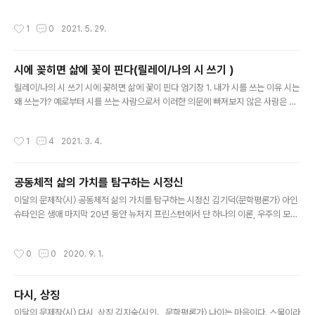
렸던 기억을 떠올리며 현재 시점에서 호출해서 그 순간의 이야기를 원고지에 옮겨 시
상을 마무리하는 것은 쉽지 않은 일이다. 정밀한 시적 세공도 필요하겠지만, 지극히
작성시간
1
0
2021. 5. 29.
개인적이고 비밀스런 사건들이기 때이다. 그 비밀스러운 이야기, 몇 작품을 감상해
보기로 한다. 우선 엄기창 시인의 작품부터 들어가 보자. 그리움은 그리움으로 남아
있을 때 아름답다. 바다가 보이는 언덕의 찻집에서 두 잔의 커피를 시켜놓고 홀로 커
시에 꽂히면 삶에 꽃이 핀다(릴레이/나의 시 쓰기 )
피를 마신다. 외로움이 커피 향으로 묻어난다. 창밖 먼 바다엔 어디로 가는지 배 한 척
글 내용
멀어지고 유리창에 갈매기 소리들이 부딪혀 떨어진다..
릴레이/나의 시 쓰기 시에 꽂히면 삶에 꽃이 핀다 엄기창 1. 내가 시를 쓰는 이유 시는
왜 쓰는가? 예로부터 시를 쓰는 사람으로서 이러한 의문에 빠져보지 않은 사람은 없
을 것이다. 오세영 시인은 “우주의 중심이 되고 싶어 시를 쓴다”고 말했고, 정호승 시
인은 “스스로 존재를 사랑하기 위해서”라 말했으며, 공자께서는 논어 위정편에서
작성시간
1
4
2021. 3. 4.
“시 삼백 편이면 思無邪”라 했다. 그러나 나는 즐겁게 살기 위해서 시를 쓴다. 남들
다 꿈나라에서 노니는 깊은 새벽, 문득 잠결인가 발상 한 가닥 떠오르고 몽환적 상태
로 서재에 가서 시상을 다듬고 살을 붙여 완성했을 때의 그 기쁨, 이런 순간은 전율과
공동체적 삶의 가치를 탐구하는 시정신
도 같아서 내 삶에 있어 무엇보다도 소중하고 값지다. 시를 쓰는 게 즐겁고 시를 쓰는
글 내용
게 행복해서 시를 쓴다. 내가 시의 길로..
이달의 문제작〈시〉 공동체적 삶의 가치를 탐구하는 시정신 김기덕〈문학평론가〉 아인
슈타인은 생애 마지막 20년 동안 뉴저지 프린스턴에서 단 하나의 이론, 우주의 모든
섭리를 설명할 수 있는 원리를 찾고자 연구에 매진하였다. 반세기가 지난 지금 아인
슈타인이 연구하던 통일장이론은 지상의 과제가 되었다. 그리고 인류는 끈이론이라
작성시간
0
0
2020. 9. 1.
는 새롭고 급진적인 이론을 통해 마침내 그 꿈을 이루었다고 생각한다, 하지만 이 이
론이 사실이라면 우리는 충격에 빠질 것이다. 끈이론에 의하면 우주는 끈으로 이루어
져 있고, 현실은 실제와 공상과학이 뒤섞인 세계라는 것이다. 만물의 이론이라는 거
다시, 상징
창한 이름에도 불구하고 끈이론의 기본 개념은 제일 작은 입자에서부터 머나먼 별에
글 내용
이르기까지 우주의 모든 물질이 단 하나의 끈으로 이루어졌다는 사실이..
이달의 문제작〈시〉 다시, 상징 김지숙〈시인、문학평론가〉 나이는 마음이다. 스물이라