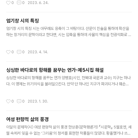
작성시간
0
0
2023. 6. 24.
자가가 내려진 교회 터에 떠도는 찬송가와 무너지다 만 벽마다 지워져가는 아이들의
낙서도 곧 원래 있던 곳으로 돌아가겠지 소멸의 순서를 기다리며 서 있는 인간의 발
자국 위로 별이 내린다 초도에 내리는 별빛은 갓 씻어낸 호롱불 같다 앵두꽃에 별빛
엄기창 시의 특징
이 내려 별이 꽃인지 꽃이 별인지 알 수 없는 밤 낚시로 잡은 붉바리 회에 술 한 잔 걸
글 내용
치고 보니 원래 혼자였던 섬의 옷깃 한 자락 내가 지..
엄기창 시의 특징 시는 아무래도 응축이 그 바탕이다. 산문이 진술을 통하여 확산을
하는 장거리의 문학이라고 한다면, 시는 압축을 통하여 사물의 핵심을 전광석화로 드
러내려는 최단거리의 장르라 이를 만하다. 산문에서는 할 이야기를 되풀이하면서 비
교적 마음 턱 놓고 차근차근 이야기할 수 있으나 시는 그럴 수가 없다. 직립해야 하기
작성시간
0
0
2023. 4. 14.
때문이다. 이런 점에서 시는 상황에의 설명이 아니라 존재에의 부가이다. 윌리엄 G
모울튼이 시를 일러 산문의 토의문학과 대비하여 창조문학이라고 한 것은 소박한 대
로 정곡을 찌른 견해이다. 엄기창의 시는 이처럼 응축과 절제를 바탕으로 언어의 경
싱싱한 바다로의 항해를 꿈꾸는 연가-제5시집 해설
제 원리를 모범적으로 보여 준다. 어느 시, 어느 구절 하나 그냥 허술하게 넘어가지 않
글 내용
는다. 길고 긴 이야기와 감추어진 여백의 의미를 가득 넘치..
싱싱한 바다로의 항해를 꿈꾸는 연가 양병호(시인, 전북대 국문과 교수) 지구는 하나
다. 이 명제는 위기의식을 불러일으킨다. 만약 단 하나인 지구가 파괴되거나 훼손당
해 멸망한다면 다른 대책이 있는가? 소극적 대책으로는 지구 환경을 보존하며 오래
도록 수명을 연장하는 것이다. 적극적 대책으로는 지구와 유사한 환경을 가진 다른
작성시간
0
0
2023. 1. 30.
혹성을 찾아내는 것이다. 아니면 지구와 동일한 조건의 혹성을 만들어내는 것이다.
예컨대 하나인 지구를 둘 이상으로 확보하는 것이다. 그러나 가장 현실적이고 실현가
능한 대책은 현재의 지구를 인류의 생존에 적절한 환경으로 유지 보존하는 것이다.
여성 편향적 삶의 풍경
인류 생존의 가장 궁극적인 토대는 지구이다. 지구의 위기는 사실 다양한 상상력의
글 내용
소산으로 제기된 바 있다. 가령 지구촌의 다양한 재난을 소재로 다룬 ..
이달의 문제작〈시〉 여성 편향적 삶의 풍경 한상훈〈문학평론가〉 『시문학』 5월호엔, 세
월 속에서 잊을 수 없는 ‘그리움’의 정서를 표현한 작품들이 많았다. 황홀했거나 쓰라