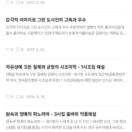
작성시간
0
0
2017. 2. 24.
가리려고 바람은 투명한 수면에다 주름을 잡아놓는가. 짠한 눈물 몇 종지 스스로 씻
어내며세월의 골짜기를 흐르는 금강 강변에 불을 피우고남은 슬픔 몇 단 불 속에 던
져 넣는다. 약력 1975년 『시문학』으로 등단. 대전문인협회 부회장 시집 『서울의 천
감각적 이미지로 그린 도시인의 고독과 우수
둥』 『가슴에 묻은 이름』 『춤바위』 시조집 『봄날에 기다리다』 대상 대상 수상 시작 노
글 내용
트 나는 ‘백제’라는 이름만 읊조려도 눈물..
감각적 이미지로 그린 도시인의 고독과 우수 유등천에서 열병식 하듯 줄지어선갈대
들의 춤사위도 시들해지고 있었다.해오라기 눈동자가물비늘로 일렁이는 여름날 오
후 스쳐가는 사람들은 모두 타인이었다.내 그림자 혼자 따라와 반짝이는 외로움 저기
가장교 물아래 거꾸로 달리는 트럭의 바큇살마다비누거품으로 만든 구름이 피어나
작성시간
0
0
2017. 2. 22.
고 발을 다친 소음騷音들은모두 유등천으로 내려와뿌연 물이끼로 자라고 있었다. 일
광의 화살을 막고 서있는 버드나무 아래엔 손수건만한 구름이 하나 어딘가로 보내는
간절한 소식처럼계룡산 쪽으로새 한 마리 띄워 보낸다. 한창 시를 공부할 무렵 나는
자유성에 깃든 절제와 균형의 시조미학 - 1시조집 해설
김광균 시인의 시에 심취해 있었다. 「와사등」, 「기항지」, 「설야」, 「추풍귀우」, 「황혼가」
글 내용
등의 시집을 꼼꼼히 챙겨 읽으며 어떻게 하면 이처럼 참신하고 탁월..
(해설) 자유성에 깃든 절제와 균형의 시조미학 -엄기창 시조세계 권갑하(문화콘텐츠
학 박사, 한국문인협회 시조분과 회장) 1 시조(時調)에 대한 일반의 인식은 여전히
낮은 편이다. 시조를 쓴다고 하면 아직도 창(唱)을 한번 해보라는 말을 들을 정도다.
시조창이 이렇게 일반에 강하게 인식되고 있는 것은 18세기 전후 국민적 인기를 누
작성시간
0
0
2016. 5. 15.
린 데 따른 결과이지만, 노래와 분리된 현대시로서 시조를 창작하는 시인들로서는 곤
혹스러운 현실이 아닐 수 없다.오늘날 시조에 대한 인식이 낮은 또 다른 이유는 서구
문화에 매몰된 20세기 근대화의 역사와 무관하지 않다. 우리는 근대화 과정에서 중
원숙과 정예의 파노라마 - 3시집 춤바위 작품해설
국의 한시만을‘시’라고 불렀던 조선시대 사대적 역사를 청산하지 못한 채 또다시 서
글 내용
구에서 들여온 자유시만을 ‘시’라고 부르는 어처구니없는 ..
원숙과 정예의 파노라마 ― 엄기창의 시세계 조 남 익 시인 󰊱 화려한 당선, 그후 청라
(淸羅) 엄기창(嚴基昌) 시인이 화려한 당선을 하게 되는 것은 공주사범대 국어교육