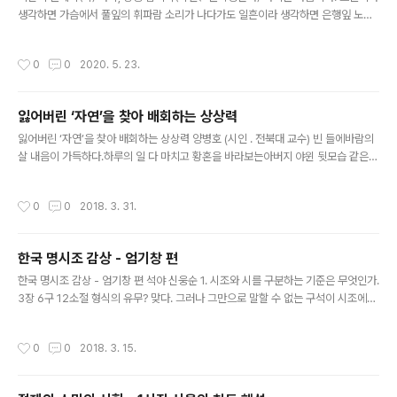
생각하면 가슴에서 풀잎의 휘파람 소리가 나다가도 일흔이라 생각하면 은행잎 노란
가을이 내려앉는다. 일흔이라도 스물처럼 살자. 언제나 봄의 빛깔로 살아가자. -엄기
창, 「나이의 빛깔」전문 휠라이트는 언어의 긴장감의 정도에 따라 상징을 협의의 상징
작성시간
0
0
2020. 5. 23.
과 장력상징으로 나눈다. 협의로서의 상징은 관습적 상징을 또 다른 말로 칭한 것으
로 사회나 조직 내에서 부르는 의미가 한정된 상징을 말한다면, 장력상징은 필연적으
로 의미가 만들어지므로 다소 애매한 점을 특징으로 든다. 이는 개인에 의해 탄생되
잃어버린 ‘자연’을 찾아 배회하는 상상력
므로 반드시 개인의 내적 특징이 가미되어 의미가 조직되는 점이 필수 요소로 작용하
글 내용
는데 여기에는 개인만의 깊은 상상력과 연상이 관련된다. 상징은 ..
잃어버린 ‘자연’을 찾아 배회하는 상상력 양병호 (시인 ․ 전북대 교수) 빈 들에바람의
살 내음이 가득하다.하루의 일 다 마치고 황혼을 바라보는아버지 야윈 뒷모습 같은
허수아비.나는 겨울 녘 들풀들의 신음마저사랑한다.박제로 남아있는 풀벌레소리들
의침묵도 사랑한다.황금빛 가을에 이루어야 할 삶의 과제들모두 마치고부스러져야
작성시간
0
0
2018. 3. 31.
할 땐 부스러지는저 당당한 퇴임退任눈부신 정적靜的의 틈을 비집고 들어온먼 산
사 범종소리 들을 채우면.수만 개의 번뇌처럼 반짝이는 눈발눈발 속으로 꺼지듯 지워
지는 허수아비 -엄기창, 「겨울 허수아비」전문 이 시는 겨울 들녘의 허수아비를 통해
한국 명시조 감상 - 엄기창 편
노년의 인생을 서정적으로 제시하고 있다. ‘허수아비’는 노년에 이른 시적 화자의 마
글 내용
스크/아바타로 기능하고 있다. 시적 화자의 노년은 다양한 자연의 이미지..
한국 명시조 감상 - 엄기창 편 석야 신웅순 1. 시조와 시를 구분하는 기준은 무엇인가.
3장 6구 12소절 형식의 유무? 맞다. 그러나 그만으로 말할 수 없는 구석이 시조에게
는 있다. 시조는 시조시가 아니라 그냥 시조이다. 그것이 다르다. 음악과 함께 있던 시
조가 1920, 30년대부터 읽고 짓는 시조로 탈각, 지금은 원 의미와는 달리 자유시와
작성시간
0
0
2018. 3. 15.
대가 되는 정형시의 한 형태로 굳어졌다. 시는 자유시라 사용 공간이 매우 넓다. 규격
화된 시조와는 견줄 바가 못 된다. 애초에 음악이었던 시조창에서 시만 빼내 형식에
맞게 사용했으니 그럴 수밖에 없다. 그래서 ‘시조를 시조시라고 하자’라고 주장하는