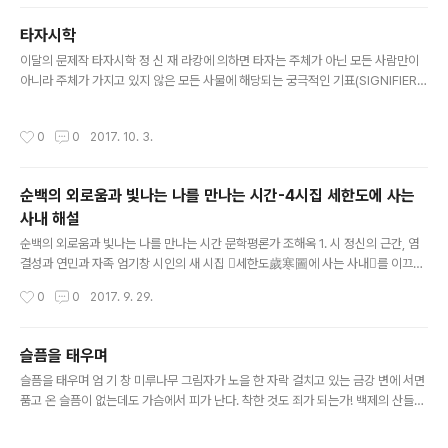
했나 하는 생각을 한다. 고희를 넘어 시를 소개받고, 시를 쓰는 즐거움에 암마저 나았
다는 한 시인님의 말을 들으며, 시가 어떤 사람의 삶에는 밝은 등불이 될 수 있음을 깨
타자시학
닫는다. 그렇다. 시에 꽂히면 삶에 꽃이 핀다. 네 번째 피우는 이 시집에서 한 송이 시
글 내용
라도 살아남아 누군가 단 한 사람이..
이달의 문제작 타자시학 정 신 재 라캉에 의하면 타자는 주체가 아닌 모든 사람만이
아니라 주체가 가지고 있지 않은 모든 사물에 해당되는 궁극적인 기표(SIGNIFIER)
이다. 이 타자는 내가 아닌 모든 것의 궁극적인 기표이기 때문에 사실상 나를 정의한
다.(조셉 칠더스 게리 헨치 외, 『현대 문학 문화 비평 용어 사전』문학동네, 2001)
작성시간
0
0
2017. 10. 3.
『시문학』9월호에는 주체가 말하고 싶은 것을 타자가 대행하고 실패를 들여다보게
하는 작품이 많았다. 대부분의 시에는 타자가 들어있다. 주체가 타자와 함께 대상을
향하여 나아가는 것은 화자의 몫이다. 중략 5. 융합의 미학 몸이 생명체가 되기 위해
순백의 외로움과 빛나는 나를 만나는 시간-4시집 세한도에 사는
서는 신체 기관과 피와 살이 긴밀하게 연결되어야 한다. 그래서 몸의 각 부분은 융합
사내 해설
이 필요하다. 제대로 된 융합이 몸을 살린다...
글 내용
순백의 외로움과 빛나는 나를 만나는 시간 문학평론가 조해옥 1. 시 정신의 근간, 염
결성과 연민과 자족 엄기창 시인의 새 시집 󰡔세한도歲寒圖에 사는 사내󰡕를 이끄는
시 의식은 염결의식(廉潔意識)과 연민의식(憐憫意識)이다. 자족(自足)의 정신 역
작성시간
0
0
2017. 9. 29.
시 새 시집에서 시인의 시적 지향이 무엇인지를 잘 보여준다. 시인의 첫 시집 󰡔서울
의 천둥󰡕(1993), 두 번째 시집 󰡔가슴에 묻은 이름󰡕(2004), 세 번째 시집 󰡔춤바위
󰡕(2014), 그리고 새 시집에 이르기까지 시인의 염결성과 연민의 감정이 창작의 바
슬픔을 태우며
탕을 이루고 있으며, 무욕으로부터 형성되는 자족의 아우라가 시인의 시편들을 감싸
글 내용
슬픔을 태우며 엄 기 창 미루나무 그림자가 노을 한 자락 걸치고 있는 금강 변에 서면
고 있다. 엄기창 시인의 시에서 염결의식은 지금까지 발표한 시인의 시작품 전체를
품고 온 슬픔이 없는데도 가슴에서 피가 난다. 착한 것도 죄가 되는가! 백제의 산들은
아우르는 정신적 지향이다. 시인은 그의 ‘마음 세상..
왜 모두 모난 데 없이 둥글기만 해서적군의 발길 하나 막지 못한 것이냐. 나라 없는 백
성들은 질경이처럼 짓밟혀서꺾여도 꺾여도 옆구리에서 꽃을 피운다. 역사의 속살을