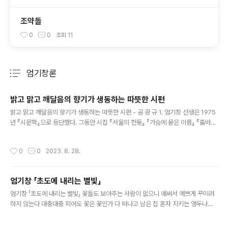
조약돌
0
0
조회
11
엄기창론
분류 전체보기
주요 글 목록
밝고 맑고 깨달음의 향기가 생동하는 따뜻한 시편
글 내용
밝고 맑고 깨달음의 향기가 생동하는 따뜻한 시편 - 공 광 규 1. 엄기창 선생은 1975
년 『시문학』으로 등단했다. 그동안 시집 『서울의 천둥』 『가슴에 묻은 이름』 『춤바
위』 『세한도歲寒圖에 사는 사내』 『바다와 함께 춤을』과 시조집 『봄날에 기다리다』
『거꾸로 선 나무』를 냈다. 대전광역시문화상 문학부문, 정훈문학상 대상, 대전문학
작성시간
0
0
2023. 8. 28.
상, 호승시문학상 대상, 하이트진로문학상 대상, 문학사랑 인터넷문학상을 수상한 시
인은 대전문인협회 시분과 이사와 부회장, 문학사랑협의회 회장을 역임했다. 현재 한
국문인협회 회원, 국제PEN클럽 회원이다. 선생의 시들은 따뜻하다. 그의 시를 읽으
엄기창 「초도에 내리는 별빛」
면 마음이 행복해진다. 그의 시 문장은 밝고 맑고 아름답고 행복한 기운과 향기가 맴
글 내용
돈다. 그는 ‘시인의 말’에서 현재가 “참으로 추..
엄기창 「초도에 내리는 별빛」 꽃들도 보아주는 사람이 없으니 애써서 예쁘게 꾸미려
하지 않는다 대충대충 피어도 꽃은 꽃인가 다 떠나고 남은 집 혼자 지키는 앵두나무
야윈 가지에 봄이 환하다 육지가 있는 수평선 쪽으로는 보이지 않는 붉은 경계선이
그어져 있다 칠이 벗겨진 지붕과 빈 마당 가 우두커니 서 있는 돌 절구통 적막 위에 십