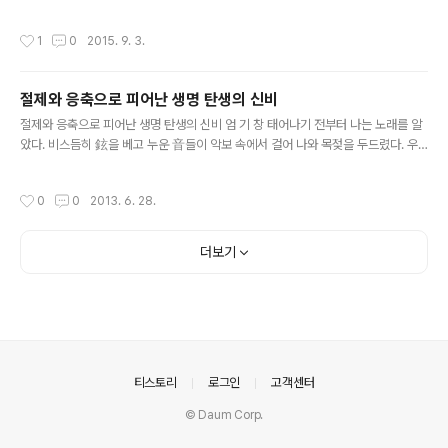
과에 재학중인 22세 때였다. 시전문지 ≪시문학≫이 창간 2주년의 기념사업으로 실
시한 전국대학생들의 ｢전국대학시집｣에서 그의 ｢아침 序曲｣이 장현숙(동국대 국
작성시간
1
0
2015. 9. 3.
문과)의 ｢작업 Ⅲ｣과 함께 나란히 당선의 영광을 안게 된 것이다. ｢전국대학시집｣은
시집을 대상으로 한 것이 아니라 ‘전국대학생들의 시를 모음’이란 뜻으로 사용된 듯
하다. ≪시문학≫의 발표에 의하면 응모가 542편이었다. 예심에 예심을 거듭하여
절제와 응축으로 피어난 생명 탄생의 신비
최종심은 김남조 유경환 두 분에게 의뢰하게 된다. 당선작 2편이 최고상이었고, 우수
글 내용
작 3편, 입선작 42편이 ≪시문학≫(1973년 12월호)에..
절제와 응축으로 피어난 생명 탄생의 신비 엄 기 창 태어나기 전부터 나는 노래를 알
았다. 비스듬히 鉉을 베고 누운 音들이 악보 속에서 걸어 나와 목젖을 두드렸다. 우
는 새의 목 너머로 훔쳐 본 아직 어느 악보 속에도 살지 않는 音의 침전, 아침의 곧은
줄기 성센 가지를 골라 새는 노래를 뿌린다. 번득이는 音들로 構想 짓는 몇 올 가락
작성시간
0
0
2013. 6. 28.
이 햇살처럼 선명하게 숲 속으로 빠져드는 것을 본다. 「아침 序曲」 전문 위의 시 「아
침 序曲」은 1974년 월간「時文學」지에서 주최한 ‘전국 대학생 백일장’에 장원으로
선정되어 『時文學』지에 초회 추천을 받은 시이다. 내가 붓을 꺾지 않고 지금까지 시
더보기
의 길을 꾸준히 걸을 수 있게 된 것은 「아침 序曲」의 장원 입상이 그 때 마침 문학적
재능에 대해 회의하고 있던 내 자신에게..
의안내
티스토리
로그인
고객센터
© Daum Corp.